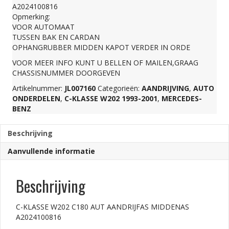
A2024100816
AANDRIJFAS
Opmerking:
VOOR AUTOMAAT
TUSSEN BAK EN CARDAN
MIDDENAS
OPHANGRUBBER MIDDEN KAPOT VERDER IN ORDE
VOOR MEER INFO KUNT U BELLEN OF MAILEN,GRAAG
A2024100816
CHASSISNUMMER DOORGEVEN
Artikelnummer:
JL007160
Categorieën:
AANDRIJVING
,
AUTO
ONDERDELEN
,
C-KLASSE W202 1993-2001
,
MERCEDES-
aantal
BENZ
Beschrijving
Aanvullende informatie
Beschrijving
C-KLASSE W202 C180 AUT AANDRIJFAS MIDDENAS
A2024100816