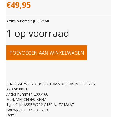
€
49,95
Artikelnummer:
JL007160
1 op voorraad
C-
TOEVOEGEN AAN WINKELWAGEN
KLASSE
W202
C-KLASSE W202 C180 AUT AANDRIJFAS MIDDENAS
A2024100816
C180
Aritikelnummer:JL007160
Merk:MERCEDES-BENZ
Type:C-KLASSE W202 C180 AUTOMAAT
AUT
Bouwjaar:1997 TOT 2001
Oem: