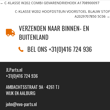
Posts
← C-KLASSE W202 COMBI GEVARENDRIEHOEK A1708900097
C-KLASSE W202 HOOFDSTEUN VOORSTOEL BLAUW STOF
navigation
A2029707850 5C06 →
VERZENDEN NAAR BINNEN- EN
BUITENLAND
BEL ONS +31(0)416 724 936
JLParts.nl
+31(0)416 724 936
AMBACHTSSTRAAT 9A · 4261 TJ
WIJK EN AALBURG
john@evo-parts.nl