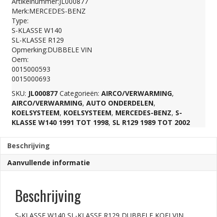
Artikelnummer:JL000877
Merk:MERCEDES-BENZ
KLASSE
Type:
S-KLASSE W140
SL-KLASSE R129
R129
Opmerking:DUBBELE VIN
Oem:
0015000593
DUBBELE
0015000693
SKU:
JL000877
Categorieën:
AIRCO/VERWARMING
,
KOELVIN
AIRCO/VERWARMING
,
AUTO ONDERDELEN
,
KOELSYSTEEM
,
KOELSYSTEEM
,
MERCEDES-BENZ
,
S-
KLASSE W140 1991 TOT 1998
,
SL R129 1989 TOT 2002
KOELVENTILATOR
Beschrijving
AIRCO
Aanvullende informatie
0015000593
Beschrijving
S-KLASSE W140 SL-KLASSE R129 DUBBELE KOELVIN