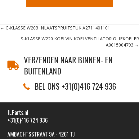
Posts
← C-KLASSE W203 INLAATSPRUITSTUK A2711401101
S-KLASSE W220 KOELVIN KOELVENTILATOR OLIEKOELER
navigation
A0015004793 →
VERZENDEN NAAR BINNEN- EN
BUITENLAND
BEL ONS +31(0)416 724 936
JLParts.nl
+31(0)416 724 936
AMBACHTSSTRAAT 9A · 4261 TJ