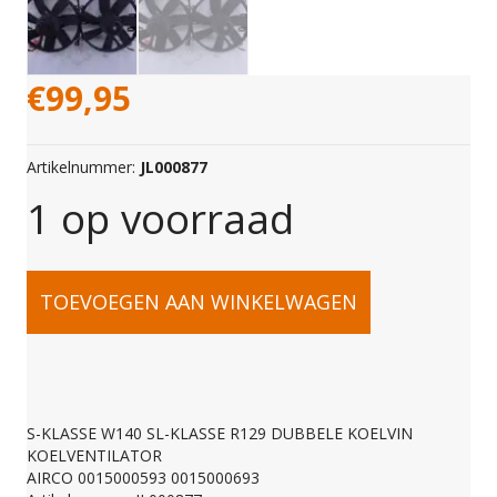
€
99,95
Artikelnummer:
JL000877
1 op voorraad
S-
TOEVOEGEN AAN WINKELWAGEN
KLASSE
W140
S-KLASSE W140 SL-KLASSE R129 DUBBELE KOELVIN
KOELVENTILATOR
SL-
AIRCO 0015000593 0015000693