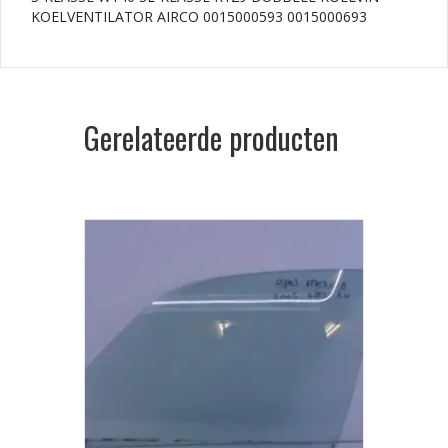
0015000693
KOELVENTILATOR AIRCO 0015000593 0015000693
aantal
Gerelateerde producten