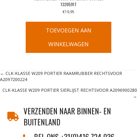
13205917
€
19,95
TOEVOEGEN AAN
WINKELWAGEN
Posts
← CLK-KLASSE W209 PORTIER RAAMRUBBER RECHTSVOOR
A2097200224
navigation
CLK-KLASSE W209 PORTIER SIERLIJST RECHTSVOOR A2096900280
→
VERZENDEN NAAR BINNEN- EN
BUITENLAND
BEL ONS +31(0)416 724 936