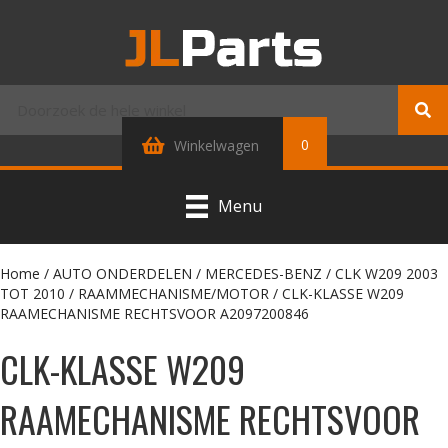
0
Winkelwagen
Menu
Home
/
AUTO ONDERDELEN
/
MERCEDES-BENZ
/
CLK W209 2003
TOT 2010
/
RAAMMECHANISME/MOTOR
/ CLK-KLASSE W209
RAAMECHANISME RECHTSVOOR A2097200846
CLK-KLASSE W209
RAAMECHANISME RECHTSVOOR