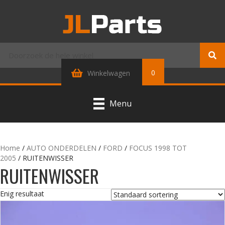
0
Winkelwagen
Menu
Home
/
AUTO ONDERDELEN
/
FORD
/
FOCUS 1998 TOT
2005
/ RUITENWISSER
RUITENWISSER
Enig resultaat