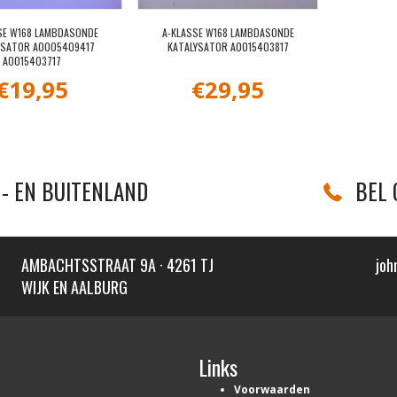
SE W168 LAMBDASONDE
A-KLASSE W168 LAMBDASONDE
YSATOR A0005409417
KATALYSATOR A0015403817
A0015403717
€
19,95
€
29,95
- EN BUITENLAND
BEL 
AMBACHTSSTRAAT 9A · 4261 TJ
joh
WIJK EN AALBURG
Links
Voorwaarden