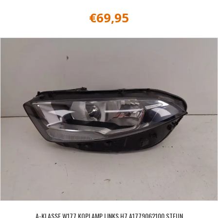
€
69,95
A-KLASSE W177 KOPLAMP LINKS H7 A1779062100 STEUN