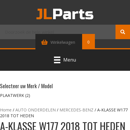
0
Winkelwagen
Menu
Selecteer uw Merk / Model
PLAATWERK
(2)
Home
/
AUTO ONDERDELEN
/
MERCEDES-BENZ
/ A-KLASSE W177
2018 TOT HEDEN
A-KLASSE W177 2018 TOT HEDEN