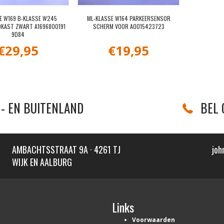
E W169 B-KLASSE W245
ML-KLASSE W164 PARKEERSENSOR
KAST ZWART A1696800191
SCHERM VOOR A0015423723
9D84
€
29,95
€
19,95
- EN BUITENLAND
BEL 
AMBACHTSSTRAAT 9A · 4261 TJ
joh
WIJK EN AALBURG
Links
Voorwaarden