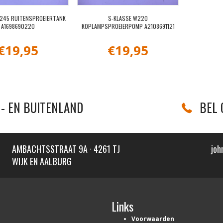
W245 RUITENSPROEIERTANK
S-KLASSE W220
A1698690220
KOPLAMPSPROEIERPOMP A2108691121
€
19,95
€
19,95
- EN BUITENLAND
BEL 
AMBACHTSSTRAAT 9A · 4261 TJ
joh
WIJK EN AALBURG
Links
Voorwaarden