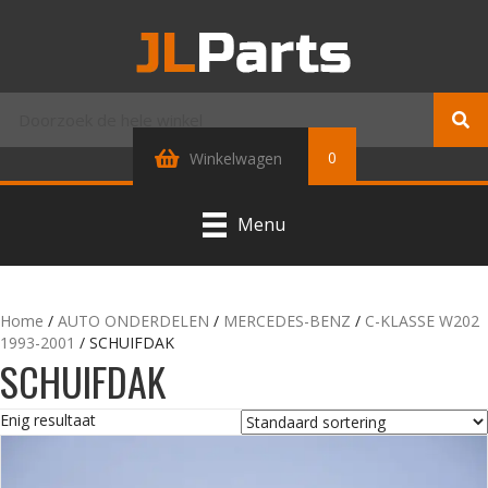
0
Winkelwagen
Menu
Home
/
AUTO ONDERDELEN
/
MERCEDES-BENZ
/
C-KLASSE W202
1993-2001
/ SCHUIFDAK
SCHUIFDAK
Enig resultaat