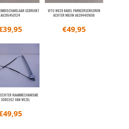
COMBISCHAKELAAR GEBRUIKT
VITO W639 KABEL PARKEERSENSOREN
A6395450124
ACHTER NIEUW A6394401606
€
39,95
€
49,95
RECHTER RAAMMECHANISME
 3080262 VAN WEZEL
€
49,95