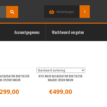
0
Winkelwagen
Accountgegevens
Wachtwoord vergeten
KATALYSATOR ROETFILTER
VITO W639 KATALYSATOR ROETFILTER
X 3112001 NIEUW
WALKER 28509 NIEUW
299,00
€
499,00