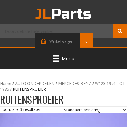
0
Winkelwagen
Menu
Home
/
AUTO ONDERDELEN
/
MERCEDES-BENZ
/
W123 1976 TOT
1985
/ RUITENSPROEIER
RUITENSPROEIER
Toont alle 3 resultaten