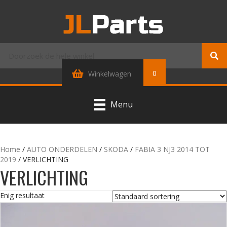
0
Winkelwagen
Menu
Home
/
AUTO ONDERDELEN
/
SKODA
/
FABIA 3 NJ3 2014 TOT
2019
/ VERLICHTING
VERLICHTING
Enig resultaat