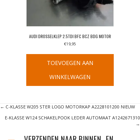
AUDI DROSSELKLEP 2.5TDI BFC BCZ BDG MOTOR
€
19,95
TOEVOEGEN AAN
WINKELWAGEN
Posts
← C-KLASSE W205 STER LOGO MOTORKAP A2228101200 NIEUW
E-KLASSE W124 SCHAKELPOOK LEDER AUTOMAAT A1242671310
navigation
→
VERZENDEN NAAR BINNEN- EN