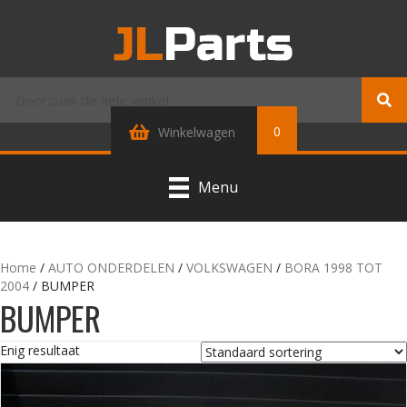
0
Winkelwagen
Menu
Home
/
AUTO ONDERDELEN
/
VOLKSWAGEN
/
BORA 1998 TOT
2004
/ BUMPER
BUMPER
Enig resultaat