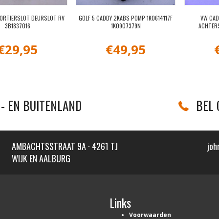
PORTIERSLOT DEURSLOT RV
GOLF 5 CADDY 2KABS POMP 1K0614117F
VW CAD
3B1837016
1K0907379N
ACHTER
€
29,95
€
49,95
- EN BUITENLAND
BEL 
AMBACHTSSTRAAT 9A · 4261 TJ
joh
WIJK EN AALBURG
Links
Voorwaarden