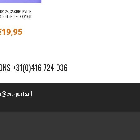
DY 2K GASDRUKVEER
STOELEN 2K0883169D
€
19,95
ONS +31(0)416 724 936
n@evo-parts.nl