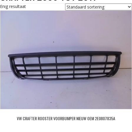
Enig resultaat
VW CRAFTER ROOSTER VOORBUMPER NIEUW OEM 2E0807835A