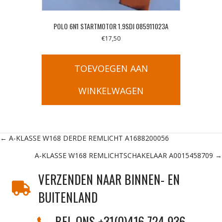
POLO 6N1 STARTMOTOR 1.9SDI 085911023A
€
17,50
TOEVOEGEN AAN
WINKELWAGEN
Posts
← A-KLASSE W168 DERDE REMLICHT A1688200056
A-KLASSE W168 REMLICHTSCHAKELAAR A0015458709 →
navigation
VERZENDEN NAAR BINNEN- EN
BUITENLAND
BEL ONS +31(0)416 724 936