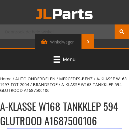
0
Winkelwagen
Menu
Home
/
AUTO ONDERDELEN
/
MERCEDES-BENZ
/
A-KLASSE W168
1997 TOT 2004
/
BRANDSTOF
/ A-KLASSE W168 TANKKLEP 594
GLUTROOD A1687500106
A-KLASSE W168 TANKKLEP 594
GLUTROOD A1687500106