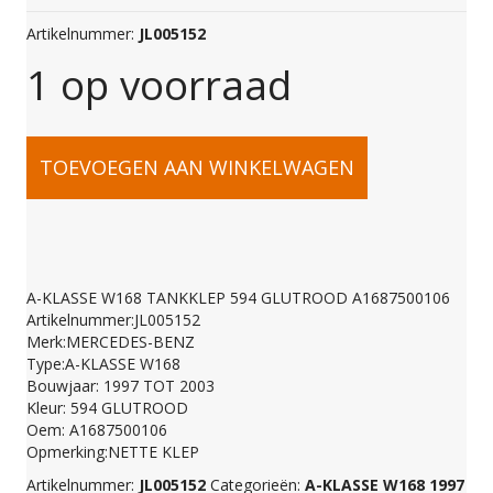
Artikelnummer:
JL005152
1 op voorraad
A-
TOEVOEGEN AAN WINKELWAGEN
KLASSE
W168
A-KLASSE W168 TANKKLEP 594 GLUTROOD A1687500106
Artikelnummer:JL005152
TANKKLEP
Merk:MERCEDES-BENZ
Type:A-KLASSE W168
Bouwjaar: 1997 TOT 2003
594
Kleur: 594 GLUTROOD
Oem: A1687500106
Opmerking:NETTE KLEP
GLUTROOD
Artikelnummer:
JL005152
Categorieën:
A-KLASSE W168 1997