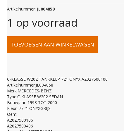
Artikelnummer:
JL004858
1 op voorraad
C-
TOEVOEGEN AAN WINKELWAGEN
KLASSE
W202
C-KLASSE W202 TANKKLEP 721 ONYX A2027500106
Artikelnummer:JL004858
TANKKLEP
Merk:MERCEDES-BENZ
Type:C-KLASSE W202 SEDAN
Bouwjaar: 1993 TOT 2000
721
Kleur: 7721 ONYXGRIJS
Oem:
A2027500106
ONYX
A2027500406