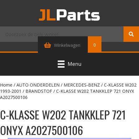
0
Winkelwagen
Menu
Home
/
AUTO ONDERDELEN
/
MERCEDES-BENZ
/
C-KLASSE W202
1993-2001
/
BRANDSTOF
/ C-KLASSE W202 TANKKLEP 721 ONYX
A2027500106
C-KLASSE W202 TANKKLEP 721
ONYX A2027500106