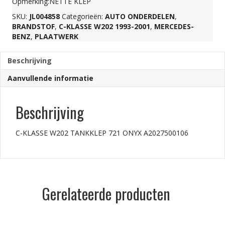
Opmerking:NETTE KLEP
SKU:
JL004858
Categorieën:
AUTO ONDERDELEN
,
A2027500106
BRANDSTOF
,
C-KLASSE W202 1993-2001
,
MERCEDES-
BENZ
,
PLAATWERK
aantal
Beschrijving
Aanvullende informatie
Beschrijving
C-KLASSE W202 TANKKLEP 721 ONYX A2027500106
Gerelateerde producten