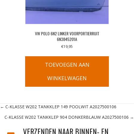
VW POLO 6N2 LINKER VOORPORTIERRUIT
6N3845201A
€
19,95
TOEVOEGEN AAN
WINKELWAGEN
Posts
← C-KLASSE W202 TANKKLEP 149 POOLWIT A2027500106
C-KLASSE W202 TANKKLEP 904 DONKERBLAUW A2027500106 →
navigation
VERZENDEN NAAR BINNEN- EN