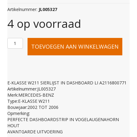
Artikelnummer:
JL005327
4 op voorraad
E-
TOEVOEGEN AAN WINKELWAGEN
KLASSE
W211
E-KLASSE W211 SIERLIJST IN DASHBOARD LI A2116800771
Artikelnummer:JL005327
SIERLIJST
Merk:MERCEDES-BENZ
Type:E-KLASSE W211
Bouwjaar:2002 TOT 2006
IN
Opmerking:
PERFECTE DASHBOARDSTRIP IN VOGELAUGENAHORN
HOUT
DASHBOARD
AVANTGARDE UITVOERING