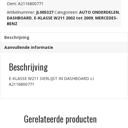
Oem: A2116800771
LI
Artikelnummer:
JL005327
Categorieën:
AUTO ONDERDELEN
,
DASHBOARD
,
E-KLASSE W211 2002 tot 2009
,
MERCEDES-
BENZ
A2116800771
Beschrijving
aantal
Aanvullende informatie
Beschrijving
E-KLASSE W211 SIERLIJST IN DASHBOARD LI
A2116800771
Gerelateerde producten