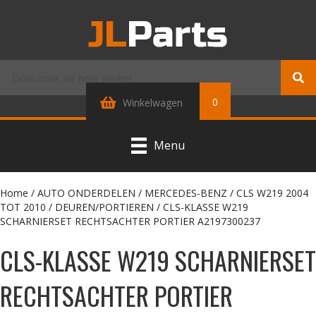
0
Winkelwagen
Menu
Home
/
AUTO ONDERDELEN
/
MERCEDES-BENZ
/
CLS W219 2004
TOT 2010
/
DEUREN/PORTIEREN
/ CLS-KLASSE W219
SCHARNIERSET RECHTSACHTER PORTIER A2197300237
CLS-KLASSE W219 SCHARNIERSET
RECHTSACHTER PORTIER