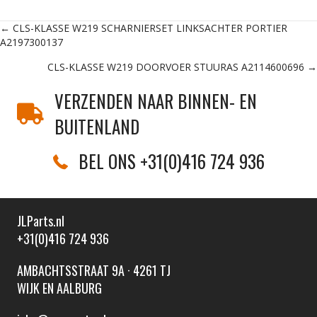
Posts
← CLS-KLASSE W219 SCHARNIERSET LINKSACHTER PORTIER
A2197300137
navigation
CLS-KLASSE W219 DOORVOER STUURAS A2114600696 →
VERZENDEN NAAR BINNEN- EN
BUITENLAND
BEL ONS +31(0)416 724 936
JLParts.nl
+31(0)416 724 936
AMBACHTSSTRAAT 9A · 4261 TJ
WIJK EN AALBURG