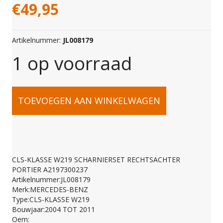
€
49,95
Artikelnummer:
JL008179
1 op voorraad
CLS-
TOEVOEGEN AAN WINKELWAGEN
KLASSE
W219
CLS-KLASSE W219 SCHARNIERSET RECHTSACHTER
PORTIER A2197300237
SCHARNIERSET
Artikelnummer:JL008179
Merk:MERCEDES-BENZ
Type:CLS-KLASSE W219
RECHTSACHTER
Bouwjaar:2004 TOT 2011
Oem: