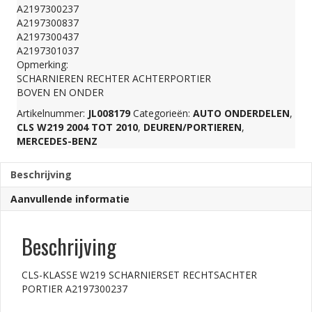
A2197300237
PORTIER
A2197300837
A2197300437
A2197301037
A2197300237
Opmerking:
SCHARNIEREN RECHTER ACHTERPORTIER
BOVEN EN ONDER
aantal
Artikelnummer:
JL008179
Categorieën:
AUTO ONDERDELEN
,
CLS W219 2004 TOT 2010
,
DEUREN/PORTIEREN
,
MERCEDES-BENZ
Beschrijving
Aanvullende informatie
Beschrijving
CLS-KLASSE W219 SCHARNIERSET RECHTSACHTER
PORTIER A2197300237