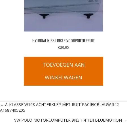
HYUNDAI IX 35 LINKER VOORPORTIERRUIT
€
29,95
TOEVOEGEN AAN
WINKELWAGEN
Posts
← A-KLASSE W168 ACHTERKLEP MET RUIT PACIFICBLAUW 342
A1687405205
navigation
VW POLO MOTORCOMPUTER 9N3 1.4 TDI BLUEMOTION →