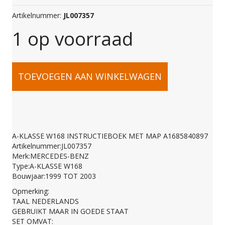
Artikelnummer:
JL007357
1 op voorraad
A-
TOEVOEGEN AAN WINKELWAGEN
KLASSE
W168
A-KLASSE W168 INSTRUCTIEBOEK MET MAP A1685840897
Artikelnummer:JL007357
INSTRUCTIEBOEK
Merk:MERCEDES-BENZ
Type:A-KLASSE W168
Bouwjaar:1999 TOT 2003
MET
Opmerking:
TAAL NEDERLANDS
GEBRUIKT MAAR IN GOEDE STAAT
MAP
SET OMVAT: