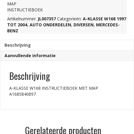
MAP
INSTRUCTIEBOEK
A1685840897
Artikelnummer:
JL007357
Categorieën:
A-KLASSE W168 1997
TOT 2004
,
AUTO ONDERDELEN
,
DIVERSEN
,
MERCEDES-
aantal
BENZ
Beschrijving
Aanvullende informatie
Beschrijving
A-KLASSE W168 INSTRUCTIEBOEK MET MAP
A1685840897
Gerelateerde producten