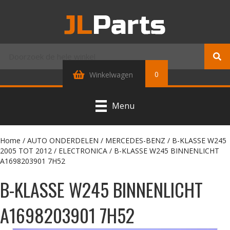
0
Winkelwagen
Menu
Home
/
AUTO ONDERDELEN
/
MERCEDES-BENZ
/
B-KLASSE W245
2005 TOT 2012
/
ELECTRONICA
/ B-KLASSE W245 BINNENLICHT
A1698203901 7H52
B-KLASSE W245 BINNENLICHT
A1698203901 7H52