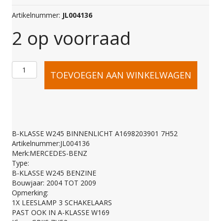
Artikelnummer:
JL004136
2 op voorraad
B-
TOEVOEGEN AAN WINKELWAGEN
KLASSE
W245
B-KLASSE W245 BINNENLICHT A1698203901 7H52
Artikelnummer:JL004136
BINNENLICHT
Merk:MERCEDES-BENZ
Type:
B-KLASSE W245 BENZINE
A1698203901
Bouwjaar: 2004 TOT 2009
Opmerking:
1X LEESLAMP 3 SCHAKELAARS
7H52
PAST OOK IN A-KLASSE W169