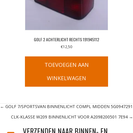
GOLF 2 ACHTERLICHT RECHTS 191945112
€
12,50
TOEVOEGEN AAN
WINKELWAGEN
Posts
← GOLF 7/SPORTSVAN BINNENLICHT COMPL MIDDEN 5G0947291
CLK-KLASSE W209 BINNENLICHT VOOR A2098200501 7E94 →
navigation
VERZENDEN NAAR BINNEN- EN