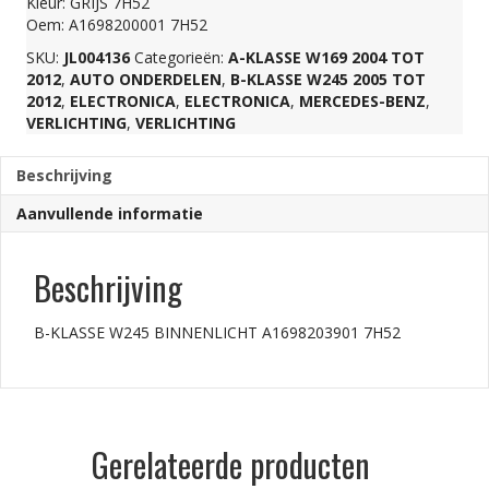
Kleur: GRIJS 7H52
Oem: A1698200001 7H52
aantal
SKU:
JL004136
Categorieën:
A-KLASSE W169 2004 TOT
2012
,
AUTO ONDERDELEN
,
B-KLASSE W245 2005 TOT
2012
,
ELECTRONICA
,
ELECTRONICA
,
MERCEDES-BENZ
,
VERLICHTING
,
VERLICHTING
Beschrijving
Aanvullende informatie
Beschrijving
B-KLASSE W245 BINNENLICHT A1698203901 7H52
Gerelateerde producten