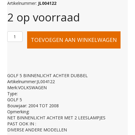
Artikelnummer:
JL004122
2 op voorraad
GOLF
TOEVOEGEN AAN WINKELWAGEN
5
BINNENLICHT
GOLF 5 BINNENLICHT ACHTER DUBBEL
Artikelnummer:JL004122
ACHTER
Merk:VOLKSWAGEN
Type:
GOLF 5
DUBBEL
Bouwjaar: 2004 TOT 2008
Opmerking:
NET BINNENLICHT ACHTER MET 2 LEESLAMPJES
aantal
PAST OOK IN :
DIVERSE ANDERE MODELLEN