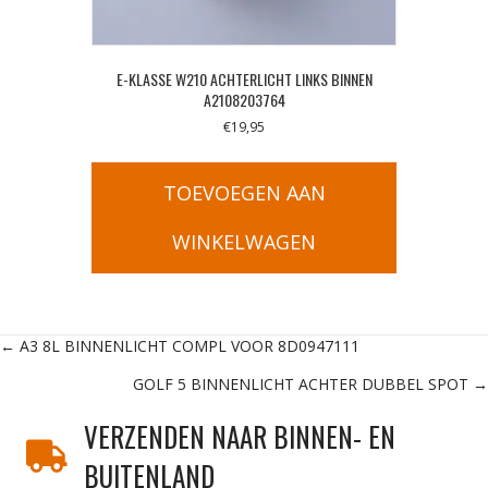
E-KLASSE W210 ACHTERLICHT LINKS BINNEN
A2108203764
€
19,95
TOEVOEGEN AAN
WINKELWAGEN
Posts
← A3 8L BINNENLICHT COMPL VOOR 8D0947111
GOLF 5 BINNENLICHT ACHTER DUBBEL SPOT →
navigation
VERZENDEN NAAR BINNEN- EN
BUITENLAND