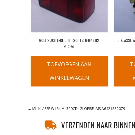
GOLF 2 ACHTERLICHT RECHTS 191945112
C-KLASSE 
€
12,50
TOEVOEGEN AAN
T
WINKELWAGEN
Posts
← ML-KLASSE W164 ML320CDI GLOEIRELAIS A6421532079
navigation
VERZENDEN NAAR BINNEN