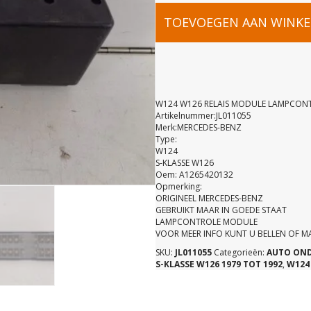
W124
TOEVOEGEN AAN WINK
W126
RELAIS
W124 W126 RELAIS MODULE LAMPCON
Artikelnummer:JL011055
Merk:MERCEDES-BENZ
MODULE
Type:
W124
S-KLASSE W126
LAMPCONT
Oem: A1265420132
Opmerking:
ORIGINEEL MERCEDES-BENZ
A12654201
GEBRUIKT MAAR IN GOEDE STAAT
LAMPCONTROLE MODULE
VOOR MEER INFO KUNT U BELLEN OF 
aantal
SKU:
JL011055
Categorieën:
AUTO ON
S-KLASSE W126 1979 TOT 1992
,
W124 