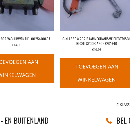
W202 VACUUMVENTIEL 0025400697
C-KLASSE W202 RAAMMECHANISME ELECTRISC
RECHTSVOOR A2027201646
€
14,95
€
19,95
OEVOEGEN AAN
TOEVOEGEN AAN
WINKELWAGEN
WINKELWAGEN
C-KLASS
- EN BUITENLAND
BEL 