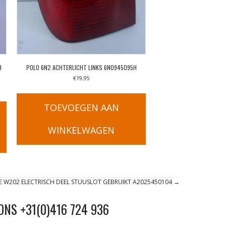
H
POLO 6N2 ACHTERLICHT LINKS 6N0945095H
€
19,95
TOEVOEGEN AAN
WINKELWAGEN
E W202 ELECTRISCH DEEL STUUSLOT GEBRUIKT A2025450104 →
ONS +31(0)416 724 936