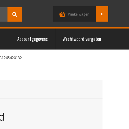
0
Winkelwagen
Accountgegevens
Wachtwoord vergeten
A1265420132
d