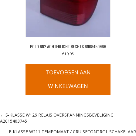
POLO 6N2 ACHTERLICHT RECHTS 6N0945096H
€
19,95
TOEVOEGEN AAN
WINKELWAGEN
Posts
← S-KLASSE W126 RELAIS OVERSPANNINGSBEVELIGING
A2015403745
navigation
E-KLASSE W211 TEMPOMAAT / CRUISECONTROL SCHAKELAAR