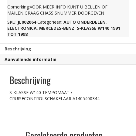
Opmerking:VOOR MEER INFO KUNT U BELLEN OF
CRUISECONTROLSCH
MAILEN,GRAAG CHASSISNUMMER DOORGEVEN
SKU:
JL002064
Categorieën:
AUTO ONDERDELEN
,
A1405400344
ELECTRONICA
,
MERCEDES-BENZ
,
S-KLASSE W140 1991
TOT 1998
aantal
Beschrijving
Aanvullende informatie
Beschrijving
S-KLASSE W140 TEMPOMAAT /
CRUISECONTROLSCHAKELAAR A1405400344
Gerelateerde producten