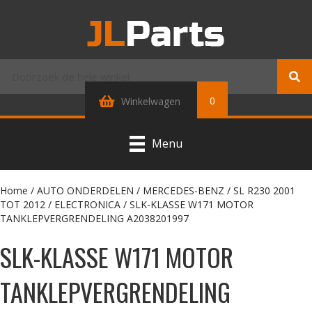
0
Winkelwagen
Menu
Home
/
AUTO ONDERDELEN
/
MERCEDES-BENZ
/
SL R230 2001
TOT 2012
/
ELECTRONICA
/ SLK-KLASSE W171 MOTOR
TANKLEPVERGRENDELING A2038201997
SLK-KLASSE W171 MOTOR
TANKLEPVERGRENDELING