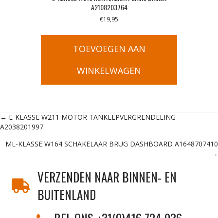
A2108203764
€
19,95
TOEVOEGEN AAN
WINKELWAGEN
Posts
← E-KLASSE W211 MOTOR TANKLEPVERGRENDELING
A2038201997
navigation
ML-KLASSE W164 SCHAKELAAR BRUG DASHBOARD A1648707410
→
VERZENDEN NAAR BINNEN- EN
BUITENLAND