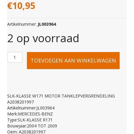
€
10,95
Artikelnummer:
JL003964
2 op voorraad
SLK-
TOEVOEGEN AAN WINKELWAGEN
KLASSE
W171
SLK-KLASSE W171 MOTOR TANKLEPVERGRENDELING
A2038201997
MOTOR
Artikelnummer:JL003964
Merk:MERCEDES-BENZ
Type:SLK-KLASSE R171
TANKLEPVERGRENDE
Bouwjaar:2004 TOT 2009
Oem: A2038201997