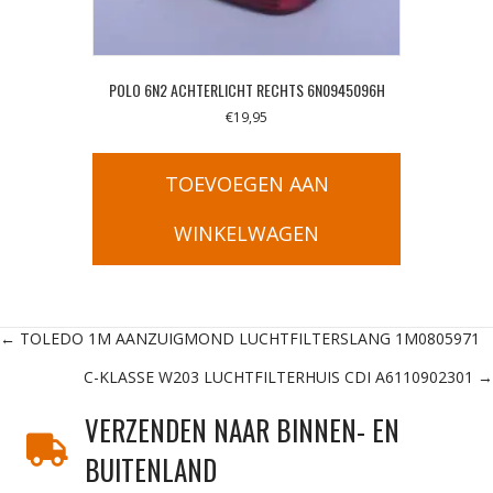
POLO 6N2 ACHTERLICHT RECHTS 6N0945096H
€
19,95
TOEVOEGEN AAN
WINKELWAGEN
Posts
← TOLEDO 1M AANZUIGMOND LUCHTFILTERSLANG 1M0805971
C-KLASSE W203 LUCHTFILTERHUIS CDI A6110902301 →
navigation
VERZENDEN NAAR BINNEN- EN
BUITENLAND