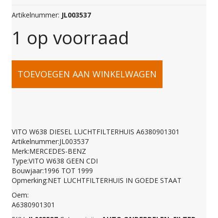
Artikelnummer:
JL003537
1 op voorraad
VITO
TOEVOEGEN AAN WINKELWAGEN
W638
DIESEL
VITO W638 DIESEL LUCHTFILTERHUIS A6380901301
Artikelnummer:JL003537
LUCHTFILTERHUIS
Merk:MERCEDES-BENZ
Type:VITO W638 GEEN CDI
Bouwjaar:1996 TOT 1999
A6380901301
Opmerking:NET LUCHTFILTERHUIS IN GOEDE STAAT
Oem:
A6380901301
aantal