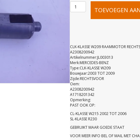
CLK-
TOEVOEGEN AA
KLASSE
W209
CLK-KLASSE W209 RAAMMOTOR RECHTS
A2308200942
Artikelnummer:JL003013
RAAMMOT
Merk:MERCEDES-BENZ
Type:CLK-KLASSE W209
Bouwjaar:2003 TOT 2009
RECHTSVO
Zijde:RECHTSVOOR
Oem:
A2308200942
6-
A1718201342
Opmerking:
PAST OOK OP:
POLIG
CL-KLASSE W215 2002 TOT 2006
SL-KLASSE R230
GEBRUIKT MAAR GOEDE STAAT
A23082009
VOOR MEER INFO BEL OF MAIL MET CH