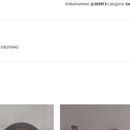
Artikelnummer:
JL003013
Categorie:
Ge
aantal
2308200942