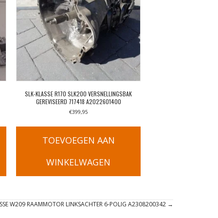
SLK-KLASSE R170 SLK200 VERSNELLINGSBAK
GEREVISEERD 717418 A2022601400
€
399,95
TOEVOEGEN AAN
WINKELWAGEN
ASSE W209 RAAMMOTOR LINKSACHTER 6-POLIG A2308200342 →