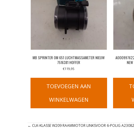
MB SPRINTER OM 651 LUCHTMASSAMETER NIEUW
A0009976220
7516381 HOFFER
NEW
€
119,95
TOEVOEGEN AAN
T
WINKELWAGEN
Posts
← CLK-KLASSE W209 RAAMMOTOR LINKSVOOR 6-POLIG A2308