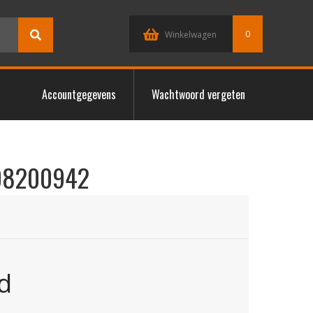
0
Winkelwagen
Accountgegevens
Wachtwoord vergeten
08200942
d