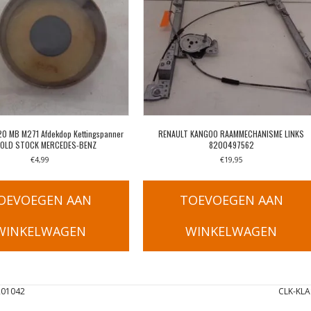
 MB M271 Afdekdop Kettingspanner
RENAULT KANGOO RAAMMECHANISME LINKS
 OLD STOCK MERCEDES-BENZ
8200497562
€
4,99
€
19,95
OEVOEGEN AAN
TOEVOEGEN AAN
WINKELWAGEN
WINKELWAGEN
201042
CLK-KL