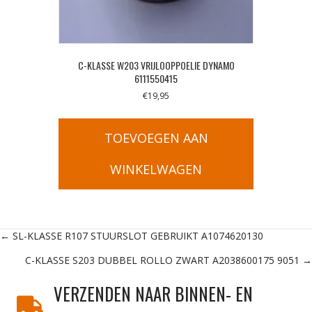
C-KLASSE W203 VRIJLOOPPOELIE DYNAMO
6111550415
€
19,95
TOEVOEGEN AAN
WINKELWAGEN
Posts
← SL-KLASSE R107 STUURSLOT GEBRUIKT A1074620130
C-KLASSE S203 DUBBEL ROLLO ZWART A2038600175 9051 →
navigation
VERZENDEN NAAR BINNEN- EN