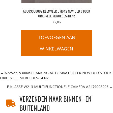
A0009930802 KLEMVEER OM642 NEW OLD STOCK
ORIGINEEL MERCEDES-BENZ
€
2,08
TOEVOEGEN AAN
WINKELWAGEN
Posts
← A7252715300/64 PAKKING AUTOMAATFILTER NEW OLD STOCK
ORIGINEEL MERCEDES-BENZ
navigation
E-KLASSE W213 MULTIFUNCTIONELE CAMERA A2479008206 →
VERZENDEN NAAR BINNEN- EN
BUITENLAND