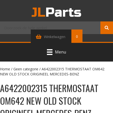
0
Winkelwagen
Menu
Home
/
Geen categorie
/ A6422002315 THERMOSTAAT OM642
NEW OLD STOCK ORIGINEEL MERCEDES-BENZ
A6422002315 THERMOSTAAT
OM642 NEW OLD STOCK