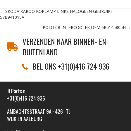
Posts
← SKODA KAROQ KOPLAMP LINKS HALOGEEN GEBRUIKT
57B941015A
navigation
POLO 6R INTERCOOLER OEM 6R0145805H →
VERZENDEN NAAR BINNEN- EN
BUITENLAND
BEL ONS +31(0)416 724 936
JLParts.nl
+31(0)416 724 936
AMBACHTSSTRAAT 9A · 4261 TJ
WIJK EN AALBURG