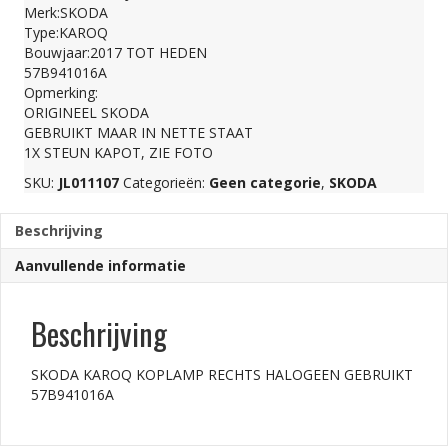
RECHTS
Merk:SKODA
Type:KAROQ
HALOGEEN
Bouwjaar:2017 TOT HEDEN
57B941016A
Opmerking:
GEBRUIKT
ORIGINEEL SKODA
GEBRUIKT MAAR IN NETTE STAAT
1X STEUN KAPOT, ZIE FOTO
57B941016A
SKU:
JL011107
Categorieën:
Geen categorie
,
SKODA
aantal
Beschrijving
Aanvullende informatie
Beschrijving
SKODA KAROQ KOPLAMP RECHTS HALOGEEN GEBRUIKT
57B941016A