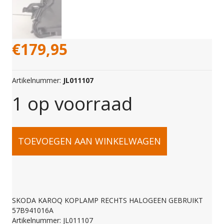
€
179,95
Artikelnummer:
JL011107
1 op voorraad
SKODA
TOEVOEGEN AAN WINKELWAGEN
KAROQ
KOPLAMP
SKODA KAROQ KOPLAMP RECHTS HALOGEEN GEBRUIKT
57B941016A
Artikelnummer: JL011107