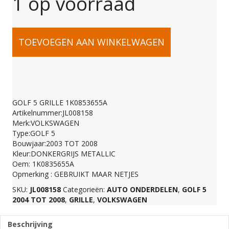
1 op voorraad
GOLF
TOEVOEGEN AAN WINKELWAGEN
5
GRILLE
GOLF 5 GRILLE 1K0853655A
Artikelnummer:JL008158
1K0853655A
Merk:VOLKSWAGEN
Type:GOLF 5
Bouwjaar:2003 TOT 2008
aantal
Kleur:DONKERGRIJS METALLIC
Oem: 1K0835655A
Opmerking : GEBRUIKT MAAR NETJES
SKU:
JL008158
Categorieën:
AUTO ONDERDELEN
,
GOLF 5
2004 TOT 2008
,
GRILLE
,
VOLKSWAGEN
Beschrijving