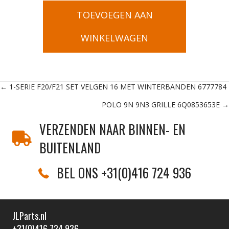
TOEVOEGEN AAN
WINKELWAGEN
Posts
← 1-SERIE F20/F21 SET VELGEN 16 MET WINTERBANDEN 6777784
POLO 9N 9N3 GRILLE 6Q0853653E →
navigation
VERZENDEN NAAR BINNEN- EN
BUITENLAND
BEL ONS +31(0)416 724 936
JLParts.nl
+31(0)416 724 936