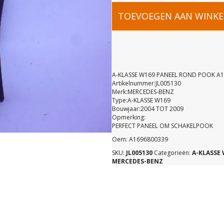
A-
TOEVOEGEN AAN WINK
KLASSE
W169
A-KLASSE W169 PANEEL ROND POOK A
Artikelnummer:JL005130
Merk:MERCEDES-BENZ
PANEEL
Type:A-KLASSE W169
Bouwjaar:2004 TOT 2009
Opmerking:
ROND
PERFECT PANEEL OM SCHAKELPOOK
Oem: A1696800339
POOK
SKU:
JL005130
Categorieën:
A-KLASSE 
MERCEDES-BENZ
A16968003
aantal