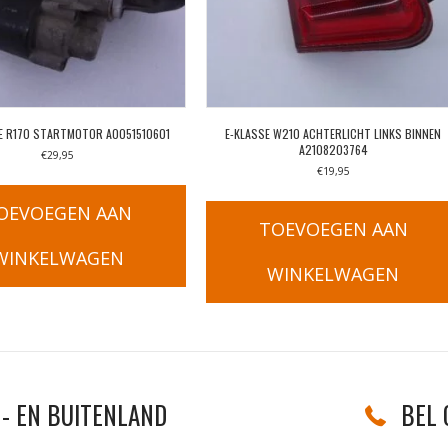
E R170 STARTMOTOR A0051510601
E-KLASSE W210 ACHTERLICHT LINKS BINNEN
A2108203764
€
29,95
€
19,95
OEVOEGEN AAN
TOEVOEGEN AAN
WINKELWAGEN
WINKELWAGEN
- EN BUITENLAND
BEL 