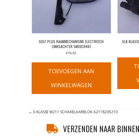
GOLF PLUS RAAMMECHANISME ELECTRISCH
SLK-KLASS
LINKSACHTER 5M0839461
€
19,95
T
TOEVOEGEN AAN
WINKELWAGEN
Posts
← E-KLASSE W211 SCHAKELAARBLOK A2118205210
navigation
VERZENDEN NAAR BINNEN