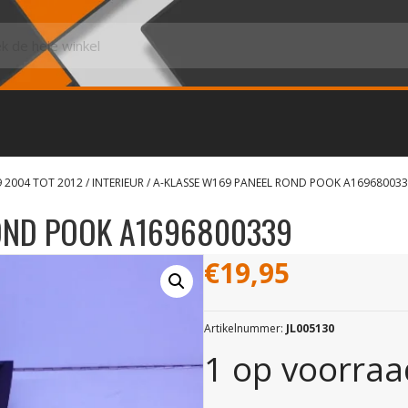
9 2004 TOT 2012
/
INTERIEUR
/ A-KLASSE W169 PANEEL ROND POOK A16968003
OND POOK A1696800339
€
19,95
Artikelnummer:
JL005130
1 op voorraa