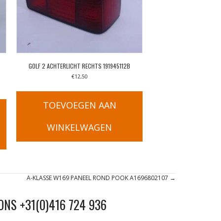
GOLF 2 ACHTERLICHT RECHTS 191945112B
€
12,50
TOEVOEGEN AAN
WINKELWAGEN
A-KLASSE W169 PANEEL ROND POOK A1696802107 →
ONS +31(0)416 724 936