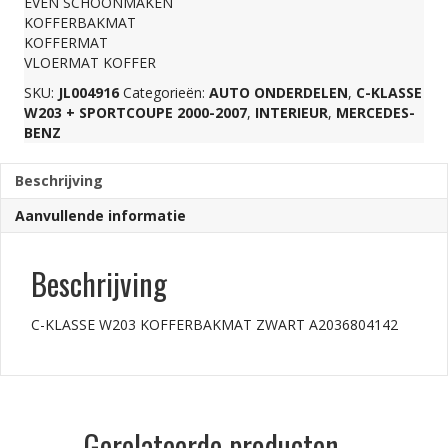
EVEN SCHOONMAKEN
KOFFERBAKMAT
aantal
KOFFERMAT
VLOERMAT KOFFER
SKU:
JL004916
Categorieën:
AUTO ONDERDELEN
,
C-KLASSE
W203 + SPORTCOUPE 2000-2007
,
INTERIEUR
,
MERCEDES-
BENZ
Beschrijving
Aanvullende informatie
Beschrijving
C-KLASSE W203 KOFFERBAKMAT ZWART A2036804142
Gerelateerde producten