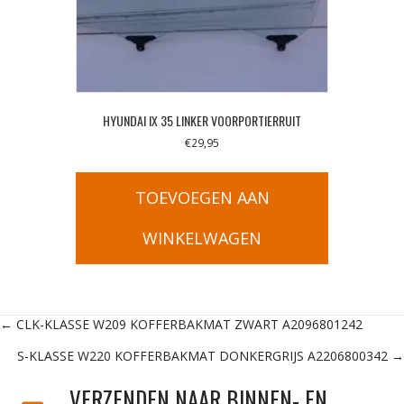
HYUNDAI IX 35 LINKER VOORPORTIERRUIT
€
29,95
TOEVOEGEN AAN
WINKELWAGEN
Posts
← CLK-KLASSE W209 KOFFERBAKMAT ZWART A2096801242
S-KLASSE W220 KOFFERBAKMAT DONKERGRIJS A2206800342 →
navigation
VERZENDEN NAAR BINNEN- EN