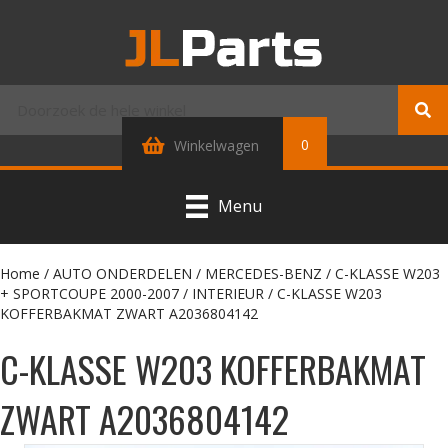
0
Winkelwagen
Menu
Home
/
AUTO ONDERDELEN
/
MERCEDES-BENZ
/
C-KLASSE W203
+ SPORTCOUPE 2000-2007
/
INTERIEUR
/ C-KLASSE W203
KOFFERBAKMAT ZWART A2036804142
C-KLASSE W203 KOFFERBAKMAT
ZWART A2036804142