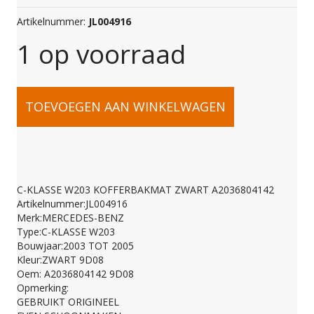
Artikelnummer:
JL004916
1 op voorraad
C-
TOEVOEGEN AAN WINKELWAGEN
KLASSE
W203
C-KLASSE W203 KOFFERBAKMAT ZWART A2036804142
Artikelnummer:JL004916
KOFFERBAKMAT
Merk:MERCEDES-BENZ
Type:C-KLASSE W203
Bouwjaar:2003 TOT 2005
ZWART
Kleur:ZWART 9D08
Oem: A2036804142 9D08
Opmerking:
A2036804142
GEBRUIKT ORIGINEEL