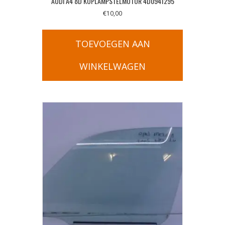
AUDI A4 8D KOPLAMPSTELMOTOR 4D0941295
€
10,00
TOEVOEGEN AAN
WINKELWAGEN