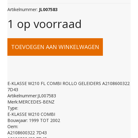
Artikelnummer:
JL007583
1 op voorraad
E-
TOEVOEGEN AAN WINKELWAGEN
KLASSE
W210
E-KLASSE W210 FL COMBI ROLLO GELEIDERS A2108600322
7D43
FL
Artikelnummer:JL007583
Merk:MERCEDES-BENZ
Type:
COMBI
E-KLASSE W210 COMBI
Bouwjaar: 1999 TOT 2002
Oem:
ROLLO
A2108600322 7D43