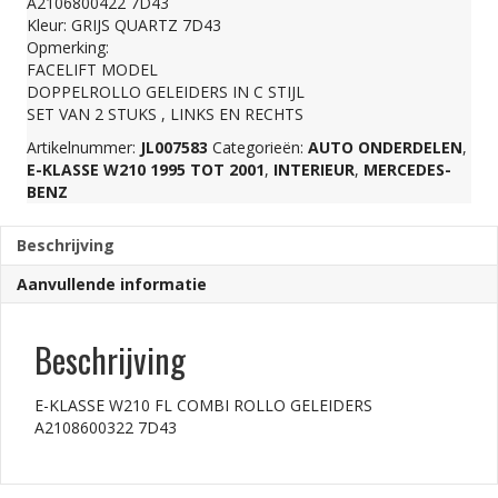
A2106800422 7D43
Kleur: GRIJS QUARTZ 7D43
GELEIDERS
Opmerking:
FACELIFT MODEL
DOPPELROLLO GELEIDERS IN C STIJL
A2108600322
SET VAN 2 STUKS , LINKS EN RECHTS
Artikelnummer:
JL007583
Categorieën:
AUTO ONDERDELEN
,
7D43
E-KLASSE W210 1995 TOT 2001
,
INTERIEUR
,
MERCEDES-
BENZ
aantal
Beschrijving
Aanvullende informatie
Beschrijving
E-KLASSE W210 FL COMBI ROLLO GELEIDERS
A2108600322 7D43