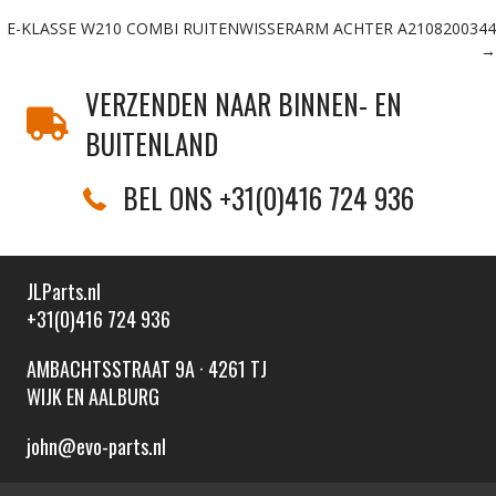
Posts
E-KLASSE W210 COMBI RUITENWISSERARM ACHTER A2108200344
navigation
→
VERZENDEN NAAR BINNEN- EN
BUITENLAND
BEL ONS +31(0)416 724 936
JLParts.nl
+31(0)416 724 936
AMBACHTSSTRAAT 9A · 4261 TJ
WIJK EN AALBURG
john@evo-parts.nl