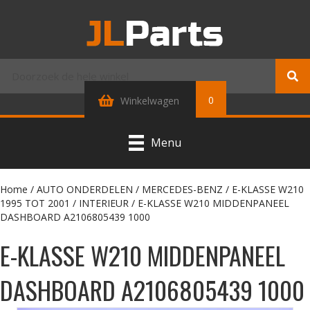
0
Winkelwagen
Menu
Home
/
AUTO ONDERDELEN
/
MERCEDES-BENZ
/
E-KLASSE W210
1995 TOT 2001
/
INTERIEUR
/ E-KLASSE W210 MIDDENPANEEL
DASHBOARD A2106805439 1000
E-KLASSE W210 MIDDENPANEEL
DASHBOARD A2106805439 1000