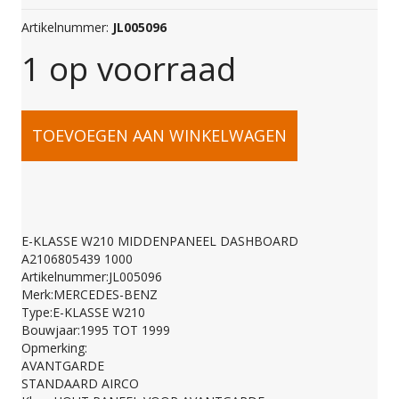
Artikelnummer:
JL005096
1 op voorraad
E-
TOEVOEGEN AAN WINKELWAGEN
KLASSE
W210
E-KLASSE W210 MIDDENPANEEL DASHBOARD
A2106805439 1000
MIDDENPANEEL
Artikelnummer:JL005096
Merk:MERCEDES-BENZ
Type:E-KLASSE W210
DASHBOARD
Bouwjaar:1995 TOT 1999
Opmerking:
AVANTGARDE
A2106805439
STANDAARD AIRCO