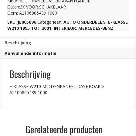
Kleur:HOUT PANEEL VOOR AVANTGARDE
Gaten:3X VOOR SCHAKELAAR
1000
Oem: A2106805439 1000
SKU:
JL005096
Categorieën:
AUTO ONDERDELEN
,
E-KLASSE
aantal
W210 1995 TOT 2001
,
INTERIEUR
,
MERCEDES-BENZ
Beschrijving
Aanvullende informatie
Beschrijving
E-KLASSE W210 MIDDENPANEEL DASHBOARD
A2106805439 1000
Gerelateerde producten