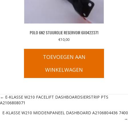
POLO 6N2 STUUROLIE RESERVOIR 6X0422371
€
10,00
TOEVOEGEN AAN
WINKELWAGEN
Posts
← E-KLASSE W210 FACELIFT DASHBOARDSIERSTRIP PTS
A2106808071
navigation
E-KLASSE W210 MIDDENPANEEL DASHBOARD A2106804436 7400
→