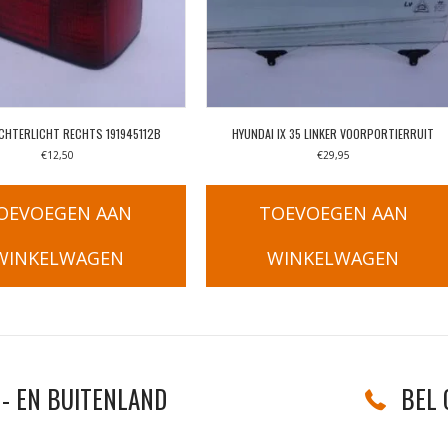
ACHTERLICHT RECHTS 191945112B
HYUNDAI IX 35 LINKER VOORPORTIERRUIT
€
12,50
€
29,95
OEVOEGEN AAN
TOEVOEGEN AAN
WINKELWAGEN
WINKELWAGEN
- EN BUITENLAND
BEL 