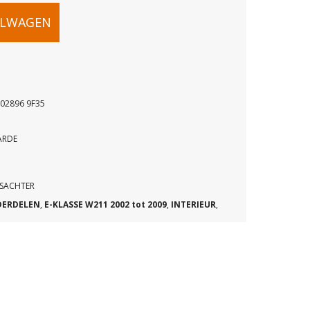
ELWAGEN
02896 9F35
EL
ARDE
TSACHTER
DERDELEN
,
E-KLASSE W211 2002 tot 2009
,
INTERIEUR
,
96