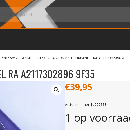
 2002 tot 2009
/
INTERIEUR
/ E-KLASSE W211 DEURPANEEL RA A2117302896 9F35
EL RA A2117302896 9F35
€
39,95
Artikelnummer:
JL002593
1 op voorraa