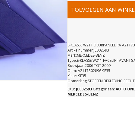
E-
TOEVOEGEN AAN WINK
KLASSE
W211
E-KLASSE W211 DEURPANEEL RA A21173
Artikelnummer:JL002593
Merk:MERCEDES-BENZ
DEURPANE
Type:E-KLASSE W211 FACELIFT AVANTG
Bouwjaar:2006 TOT 2009
Oem: A2117302896 9F35
RA
Kleur: 9F35
Opmerking:STOFFEN BEKLEDING,RECH
SKU:
JL002593
Categorieën:
AUTO ON
A21173028
MERCEDES-BENZ
9F35
aantal