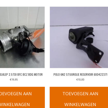
ELKLEP 2.5TDI BFC BCZ BDG MOTOR
POLO 6N2 STUUROLIE RESERVOIR 6X0422371
€
19,95
€
10,00
OEVOEGEN AAN
TOEVOEGEN AAN
WINKELWAGEN
WINKELWAGEN