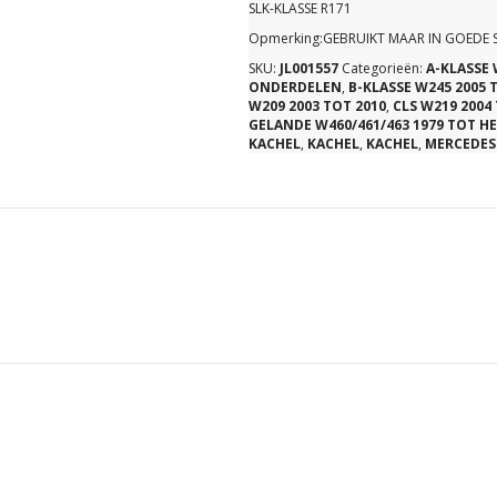
SLK-KLASSE R171
Opmerking:GEBRUIKT MAAR IN GOEDE 
SKU:
JL001557
Categorieën:
A-KLASSE 
ONDERDELEN
,
B-KLASSE W245 2005 
W209 2003 TOT 2010
,
CLS W219 2004
GELANDE W460/461/463 1979 TOT H
KACHEL
,
KACHEL
,
KACHEL
,
MERCEDES