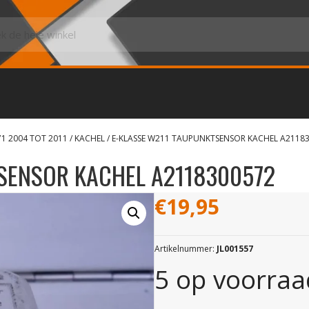
71 2004 TOT 2011
/
KACHEL
/ E-KLASSE W211 TAUPUNKTSENSOR KACHEL A2118
SENSOR KACHEL A2118300572
€
19,95
Artikelnummer:
JL001557
5 op voorraa