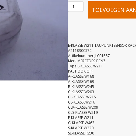
E-
TOEVOEGEN AA
KLASSE
W211
E-KLASSE W211 TAUPUNKTSENSOR KAC
A2118300572
Artikelnummer:JL001557
TAUPUNKT
Merk:MERCEDES-BENZ
Type:E-KLASSE W211
PAST OOK OP:
KACHEL
A-KLASSE W168
A-KLASSE W169
B-KLASSE W245
A21183005
C-KLASSE W203
CL-KLASSE W215
CL-KLASSEW216
CLK-KLASSE W209
aantal
CLS-KLASSE W219
E-KLASSE W211
G-KLASSE W463
S-KLASSE W220
SL-KLASSE R230