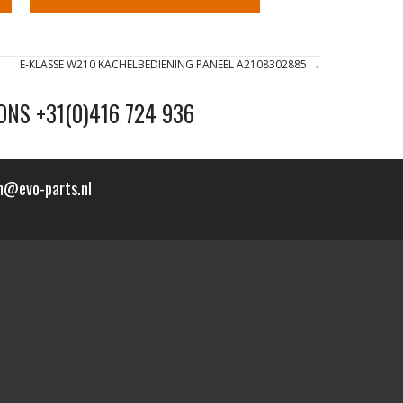
E-KLASSE W210 KACHELBEDIENING PANEEL A2108302885 →
ONS +31(0)416 724 936
n@evo-parts.nl