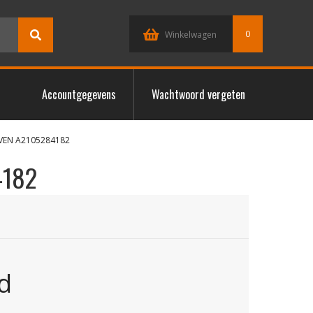
0
Winkelwagen
Accountgegevens
Wachtwoord vergeten
OVEN A2105284182
4182
d