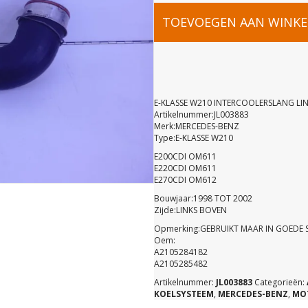
E-
TOEVOEGEN AAN WINK
KLASSE
W210
E-KLASSE W210 INTERCOOLERSLANG LI
Artikelnummer:JL003883
Merk:MERCEDES-BENZ
INTERCOO
Type:E-KLASSE W210
E200CDI OM611
LINKS
E220CDI OM611
E270CDI OM612
Bouwjaar:1998 TOT 2002
BOVEN
Zijde:LINKS BOVEN
Opmerking:GEBRUIKT MAAR IN GOEDE 
Oem:
A21052841
A2105284182
A2105285482
Artikelnummer:
JL003883
Categorieën:
aantal
KOELSYSTEEM
,
MERCEDES-BENZ
,
MO