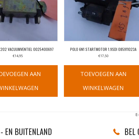
W202 VACUUMVENTIEL 0025400697
POLO 6N1 STARTMOTOR 1.9SDI 085911023A
€
14,95
€
17,50
OEVOEGEN AAN
TOEVOEGEN AAN
WINKELWAGEN
WINKELWAGEN
E
- EN BUITENLAND
BEL 