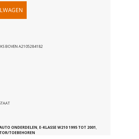
ELWAGEN
NKS BOVEN A2105284182
LERSLANG
STAAT
82
AUTO ONDERDELEN
,
E-KLASSE W210 1995 TOT 2001
,
TOR/TOEBEHOREN