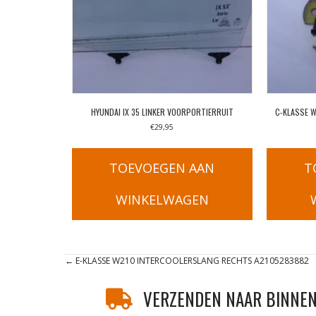
HYUNDAI IX 35 LINKER VOORPORTIERRUIT
C-KLASSE 
€
29,95
TOEVOEGEN AAN
T
WINKELWAGEN
Posts
← E-KLASSE W210 INTERCOOLERSLANG RECHTS A2105283882
navigation
VERZENDEN NAAR BINNEN