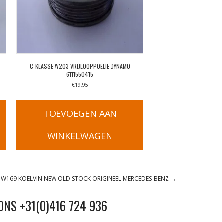
C-KLASSE W203 VRIJLOOPPOELIE DYNAMO
6111550415
€
19,95
TOEVOEGEN AAN
WINKELWAGEN
E W169 KOELVIN NEW OLD STOCK ORIGINEEL MERCEDES-BENZ →
ONS +31(0)416 724 936