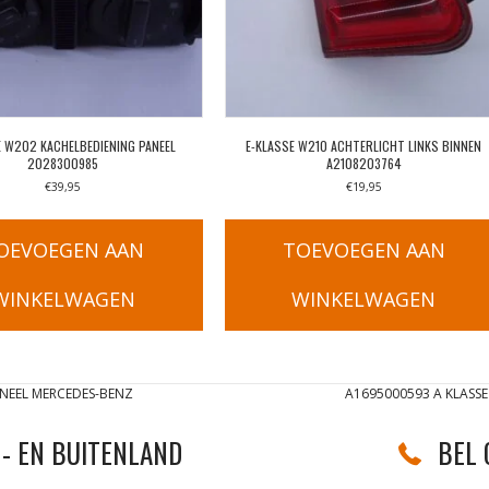
E W202 KACHELBEDIENING PANEEL
E-KLASSE W210 ACHTERLICHT LINKS BINNEN
2028300985
A2108203764
€
39,95
€
19,95
OEVOEGEN AAN
TOEVOEGEN AAN
WINKELWAGEN
WINKELWAGEN
NEEL MERCEDES-BENZ
A1695000593 A KLASS
- EN BUITENLAND
BEL 