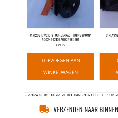
C W202 E W210 STUURBEKRACHTIGINGSPOMP
C-KLASS
A0024662101 A0024660901
€
49,95
TOEVOEGEN AAN
T
WINKELWAGEN
Posts
← A2024920381 UITLAATAFDICHTRING NEW OLD STOCK ORIGI
navigation
VERZENDEN NAAR BINNEN