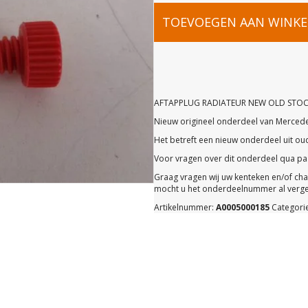
A00050001
TOEVOEGEN AAN WINK
AFTAPPLU
RADIATEU
AFTAPPLUG RADIATEUR NEW OLD STOC
Nieuw origineel onderdeel van Merced
NEW
Het betreft een nieuw onderdeel uit o
Voor vragen over dit onderdeel qua pas
OLD
Graag vragen wij uw kenteken en/of ch
mocht u het onderdeelnummer al vergel
Artikelnummer:
A0005000185
Categori
STOCK
ORIGINEEL
MERCEDES-