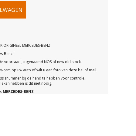
85
ELWAGEN
G
R
K ORIGINEEL MERCEDES-BENZ
es-Benz.
ude voorraad ,zogenaamd NOS of new old stock.
vorm op uw auto of wilt u een foto van deze bel of mail.
assisnummer bij de hand te hebben voor controle,
eken hebben is dit niet nodig.
e:
MERCEDES-BENZ