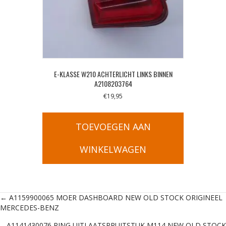
E-KLASSE W210 ACHTERLICHT LINKS BINNEN
A2108203764
€
19,95
TOEVOEGEN AAN
WINKELWAGEN
Posts
← A1159900065 MOER DASHBOARD NEW OLD STOCK ORIGINEEL
MERCEDES-BENZ
navigation
A1141430076 RING UITLAATSPRUITSTUK M114 NEW OLD STOCK