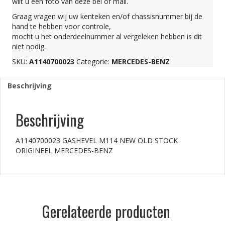
wilt u een foto van deze bel of mail.
STOCK
Graag vragen wij uw kenteken en/of chassisnummer bij de
hand te hebben voor controle,
ORIGINEEL
mocht u het onderdeelnummer al vergeleken hebben is dit
niet nodig.
MERCEDES-
SKU:
A1140700023
Categorie:
MERCEDES-BENZ
Beschrijving
BENZ
Beschrijving
aantal
A1140700023 GASHEVEL M114 NEW OLD STOCK
ORIGINEEL MERCEDES-BENZ
Gerelateerde producten