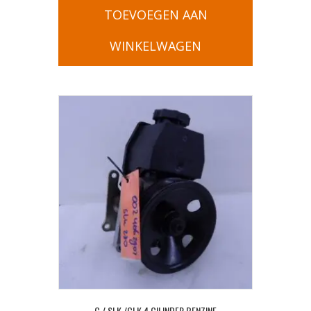
TOEVOEGEN AAN
WINKELWAGEN
C / SLK /CLK 4 CILINDER BENZINE