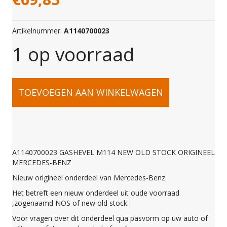
Artikelnummer:
A1140700023
1 op voorraad
A1140700023
TOEVOEGEN AAN WINKELWAGEN
GASHEVEL
M114
A1140700023 GASHEVEL M114 NEW OLD STOCK ORIGINEEL
MERCEDES-BENZ
NEW
Nieuw origineel onderdeel van Mercedes-Benz.
Het betreft een nieuw onderdeel uit oude voorraad
OLD
,zogenaamd NOS of new old stock.
Voor vragen over dit onderdeel qua pasvorm op uw auto of