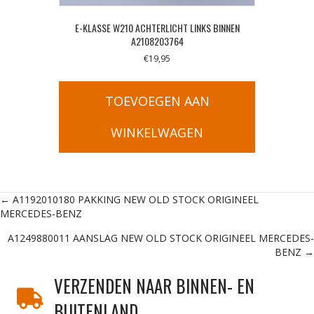
E-KLASSE W210 ACHTERLICHT LINKS BINNEN
A2108203764
€
19,95
TOEVOEGEN AAN
WINKELWAGEN
Posts
← A1192010180 PAKKING NEW OLD STOCK ORIGINEEL
MERCEDES-BENZ
navigation
A1249880011 AANSLAG NEW OLD STOCK ORIGINEEL MERCEDES-
BENZ →
VERZENDEN NAAR BINNEN- EN
BUITENLAND