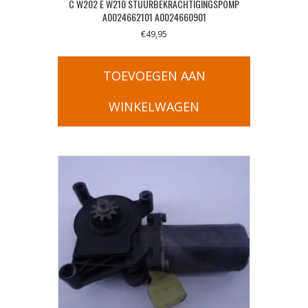
C W202 E W210 STUURBEKRACHTIGINGSPOMP
A0024662101 A0024660901
€
49,95
TOEVOEGEN AAN
WINKELWAGEN