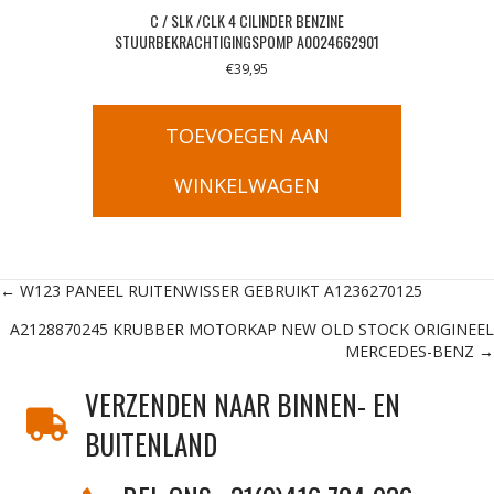
C / SLK /CLK 4 CILINDER BENZINE
STUURBEKRACHTIGINGSPOMP A0024662901
€
39,95
TOEVOEGEN AAN
WINKELWAGEN
Posts
← W123 PANEEL RUITENWISSER GEBRUIKT A1236270125
A2128870245 KRUBBER MOTORKAP NEW OLD STOCK ORIGINEEL
navigation
MERCEDES-BENZ →
VERZENDEN NAAR BINNEN- EN
BUITENLAND