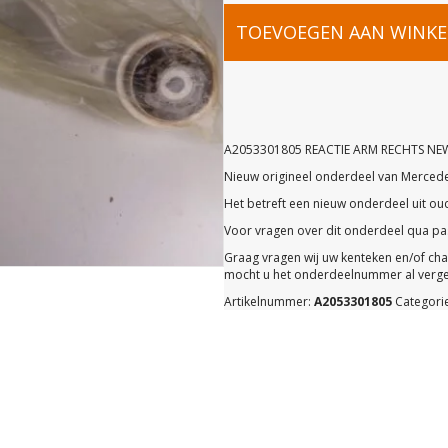
A20533018
TOEVOEGEN AAN WINK
REACTIE
ARM
A2053301805 REACTIE ARM RECHTS NE
Nieuw origineel onderdeel van Merced
RECHTS
Het betreft een nieuw onderdeel uit o
Voor vragen over dit onderdeel qua pas
NEW
Graag vragen wij uw kenteken en/of ch
mocht u het onderdeelnummer al vergel
Artikelnummer:
A2053301805
Categori
OLD
STOCK
ORIGINEEL