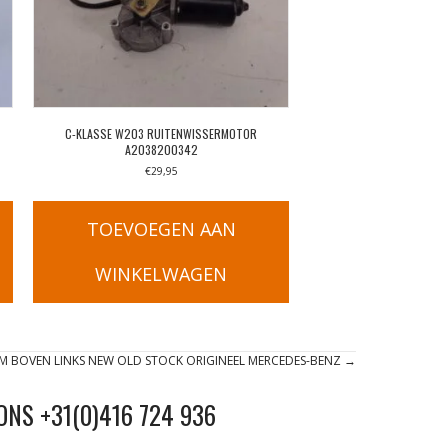
C-KLASSE W203 RUITENWISSERMOTOR
A2038200342
€
29,95
TOEVOEGEN AAN
WINKELWAGEN
 BOVEN LINKS NEW OLD STOCK ORIGINEEL MERCEDES-BENZ →
ONS +31(0)416 724 936