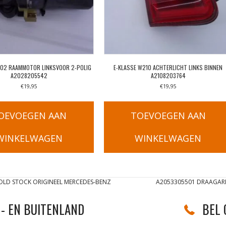
202 RAAMMOTOR LINKSVOOR 2-POLIG
E-KLASSE W210 ACHTERLICHT LINKS BINNEN
A2028205542
A2108203764
€
19,95
€
19,95
OEVOEGEN AAN
TOEVOEGEN AAN
WINKELWAGEN
WINKELWAGEN
OLD STOCK ORIGINEEL MERCEDES-BENZ
A2053305501 DRAAGARM
- EN BUITENLAND
BEL 