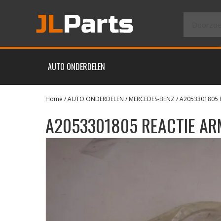
AUTO ONDERDELEN
Home
/
AUTO ONDERDELEN
/
MERCEDES-BENZ
/ A2053301805 
A2053301805 REACTIE AR