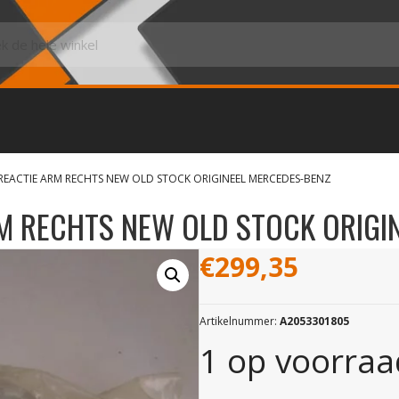
REACTIE ARM RECHTS NEW OLD STOCK ORIGINEEL MERCEDES-BENZ
M RECHTS NEW OLD STOCK ORIGI
€
299,35
Artikelnummer:
A2053301805
1 op voorraa