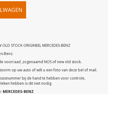
05
ELWAGEN
W OLD STOCK ORIGINEEL MERCEDES-BENZ
es-Benz.
ude voorraad ,zogenaamd NOS of new old stock.
vorm op uw auto of wilt u een foto van deze bel of mail.
assisnummer bij de hand te hebben voor controle,
eken hebben is dit niet nodig.
e:
MERCEDES-BENZ