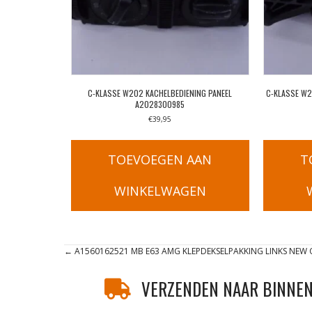
C-KLASSE W202 KACHELBEDIENING PANEEL
C-KLASSE W
A2028300985
€
39,95
TOEVOEGEN AAN
T
WINKELWAGEN
Posts
← A1560162521 MB E63 AMG KLEPDEKSELPAKKING LINKS NEW 
navigation
VERZENDEN NAAR BINNEN