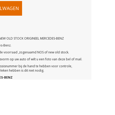
00
ELWAGEN
NEW OLD STOCK ORIGINEEL MERCEDES-BENZ
es-Benz.
G
ude voorraad ,zogenaamd NOS of new old stock.
vorm op uw auto of wilt u een foto van deze bel of mail.
assisnummer bij de hand te hebben voor controle,
eken hebben is dit niet nodig.
ES-BENZ