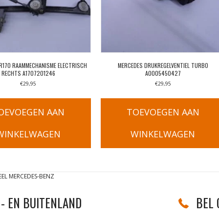
 R170 RAAMMECHANISME ELECTRISCH
MERCEDES DRUKREGELVENTIEL TURBO
RECHTS A1707201246
A0005450427
€
29,95
€
29,95
OEVOEGEN AAN
TOEVOEGEN AAN
WINKELWAGEN
WINKELWAGEN
EEL MERCEDES-BENZ
- EN BUITENLAND
BEL 