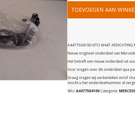
A44775041
TOEVOEGEN AAN WINK
VITO
W447
A4477504100 VITO W447 AFDICHTING 
Nieuw origineel onderdeel van Merced
AFDICHTIN
Het betreft een nieuw onderdeel uit o
Voor vragen over dit onderdeel qua pas
NEW
Graag vragen wij uw kenteken en/of ch
mocht u het onderdeelnummer al vergel
SKU:
A4477504100
Categorie:
MERCED
OLD
STOCK
ORIGINEEL