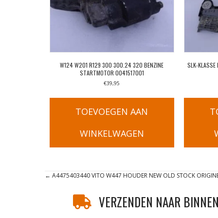
W124 W201 R129 300 300.24 320 BENZINE
SLK-KLASSE
STARTMOTOR 0041517001
€
39,95
TOEVOEGEN AAN
T
WINKELWAGEN
Posts
← A4475403440 VITO W447 HOUDER NEW OLD STOCK ORIGIN
navigation
VERZENDEN NAAR BINNEN