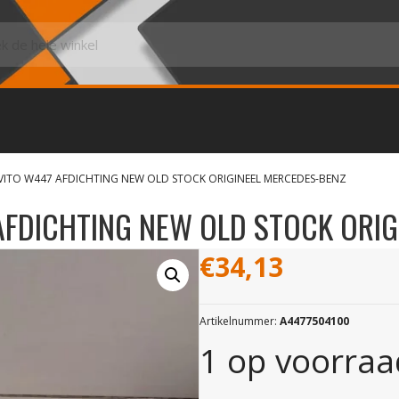
VITO W447 AFDICHTING NEW OLD STOCK ORIGINEEL MERCEDES-BENZ
AFDICHTING NEW OLD STOCK ORIG
€
34,13
Artikelnummer:
A4477504100
1 op voorraa