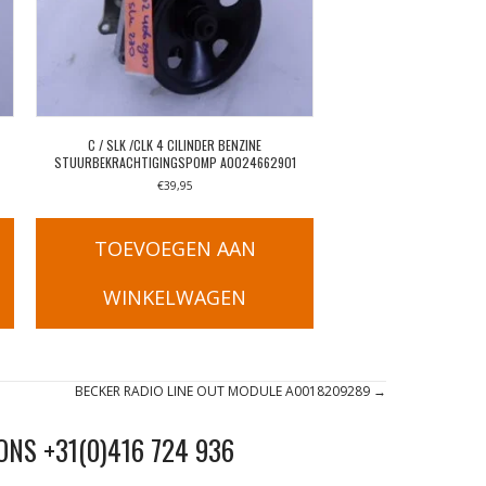
C / SLK /CLK 4 CILINDER BENZINE
STUURBEKRACHTIGINGSPOMP A0024662901
€
39,95
TOEVOEGEN AAN
WINKELWAGEN
BECKER RADIO LINE OUT MODULE A0018209289 →
ONS +31(0)416 724 936