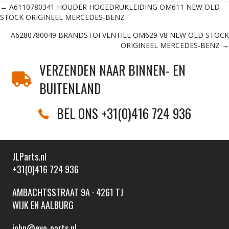
Posts
← A6110780341 HOUDER HOGEDRUKLEIDING OM611 NEW OLD
STOCK ORIGINEEL MERCEDES-BENZ
navigation
A6280780049 BRANDSTOFVENTIEL OM629 V8 NEW OLD STOCK
ORIGINEEL MERCEDES-BENZ →
VERZENDEN NAAR BINNEN- EN
BUITENLAND
BEL ONS +31(0)416 724 936
JLParts.nl
+31(0)416 724 936
AMBACHTSSTRAAT 9A · 4261 TJ
WIJK EN AALBURG
john@evo-parts.nl