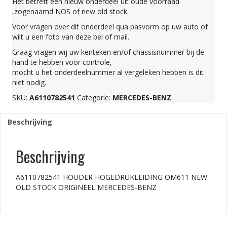
Het betreft een nieuw onderdeel uit oude voorraad
NEW
,zogenaamd NOS of new old stock.
Voor vragen over dit onderdeel qua pasvorm op uw auto of
wilt u een foto van deze bel of mail.
OLD
Graag vragen wij uw kenteken en/of chassisnummer bij de
hand te hebben voor controle,
STOCK
mocht u het onderdeelnummer al vergeleken hebben is dit
niet nodig.
ORIGINEEL
SKU:
A6110782541
Categorie:
MERCEDES-BENZ
Beschrijving
MERCEDES-
Beschrijving
BENZ
A6110782541 HOUDER HOGEDRUKLEIDING OM611 NEW
aantal
OLD STOCK ORIGINEEL MERCEDES-BENZ