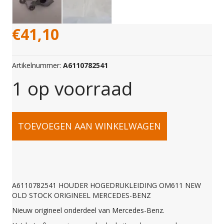
€
41,10
Artikelnummer:
A6110782541
1 op voorraad
A6110782541
TOEVOEGEN AAN WINKELWAGEN
HOUDER
HOGEDRUKLEIDING
A6110782541 HOUDER HOGEDRUKLEIDING OM611 NEW
OLD STOCK ORIGINEEL MERCEDES-BENZ
OM611
Nieuw origineel onderdeel van Mercedes-Benz.