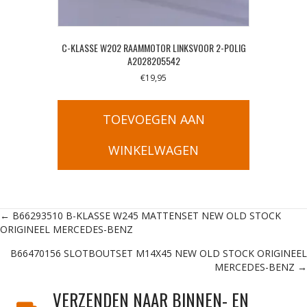
C-KLASSE W202 RAAMMOTOR LINKSVOOR 2-POLIG
A2028205542
€
19,95
TOEVOEGEN AAN
WINKELWAGEN
Posts
← B66293510 B-KLASSE W245 MATTENSET NEW OLD STOCK
ORIGINEEL MERCEDES-BENZ
navigation
B66470156 SLOTBOUTSET M14X45 NEW OLD STOCK ORIGINEEL
MERCEDES-BENZ →
VERZENDEN NAAR BINNEN- EN