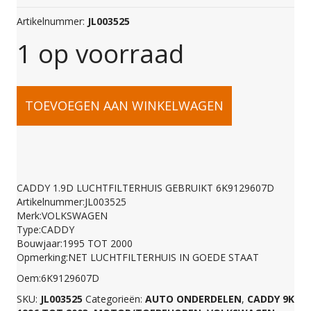
Artikelnummer:
JL003525
1 op voorraad
CADDY
TOEVOEGEN AAN WINKELWAGEN
1.9D
LUCHTFILTERHUIS
CADDY 1.9D LUCHTFILTERHUIS GEBRUIKT 6K9129607D
Artikelnummer:JL003525
GEBRUIKT
Merk:VOLKSWAGEN
Type:CADDY
Bouwjaar:1995 TOT 2000
6K9129607D
Opmerking:NET LUCHTFILTERHUIS IN GOEDE STAAT
Oem:6K9129607D
aantal
SKU:
JL003525
Categorieën:
AUTO ONDERDELEN
,
CADDY 9K