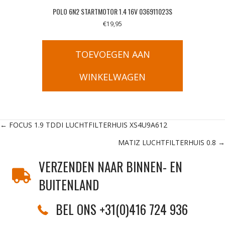
POLO 6N2 STARTMOTOR 1.4 16V 036911023S
€
19,95
TOEVOEGEN AAN
WINKELWAGEN
Posts
← FOCUS 1.9 TDDI LUCHTFILTERHUIS XS4U9A612
MATIZ LUCHTFILTERHUIS 0.8 →
navigation
VERZENDEN NAAR BINNEN- EN
BUITENLAND
BEL ONS +31(0)416 724 936