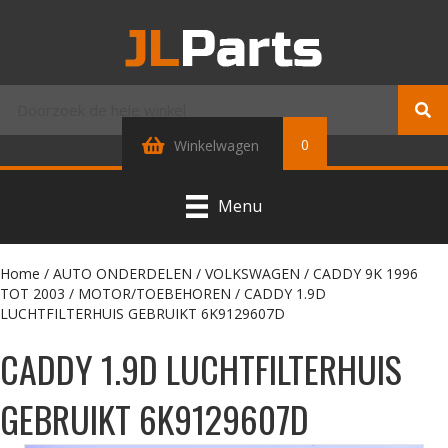
0
Winkelwagen
Menu
Home
/
AUTO ONDERDELEN
/
VOLKSWAGEN
/
CADDY 9K 1996
TOT 2003
/
MOTOR/TOEBEHOREN
/ CADDY 1.9D
LUCHTFILTERHUIS GEBRUIKT 6K9129607D
CADDY 1.9D LUCHTFILTERHUIS
GEBRUIKT 6K9129607D