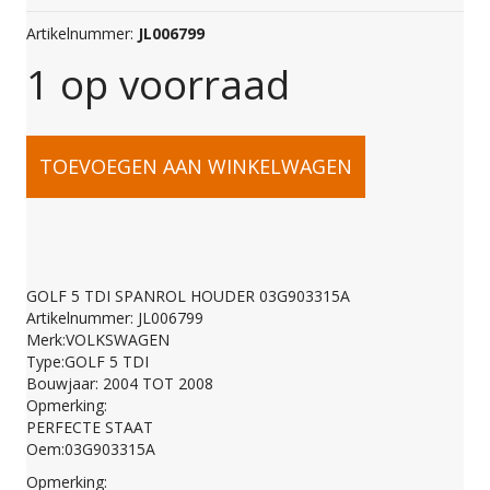
Artikelnummer:
JL006799
1 op voorraad
GOLF
TOEVOEGEN AAN WINKELWAGEN
5
TDI
GOLF 5 TDI SPANROL HOUDER 03G903315A
Artikelnummer: JL006799
SPANROL
Merk:VOLKSWAGEN
Type:GOLF 5 TDI
Bouwjaar: 2004 TOT 2008
HOUDER
Opmerking:
PERFECTE STAAT
Oem:03G903315A
03G903315A
Opmerking: